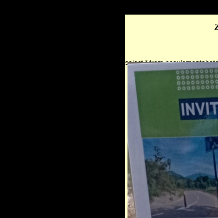
select * from ecoulementphot