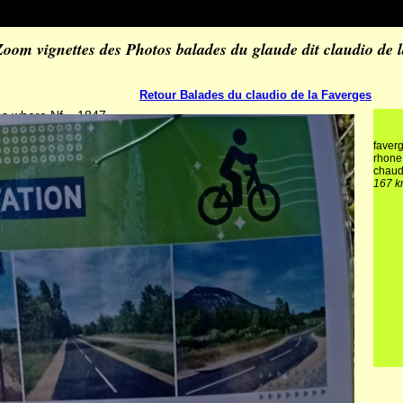
Zoom vignettes des Photos balades du glaude dit claudio de 
Retour Balades du claudio de la Faverges
os where Nf = 1847
faver
rhone 
chau
167 km