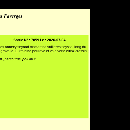
la Faverges
Sortie N° : 7059 Le : 2026-07-04
ges annecy seynod maclamnd vallieres seyssel long du
gravelle 11 km bine pourave et voie verte culoz cressin ;
d
 , parcourus, poil au c..