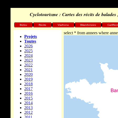
Cyclotourisme : Cartes des récits de balades
Biclou
Recits
Viarhona
BilanAnnees
CartReci
select * from annees where ann
Projets
Toutes
2026
2025
2024
2023
2022
2021
2020
2019
2018
2017
2016
2015
2014
2013
2012
2011