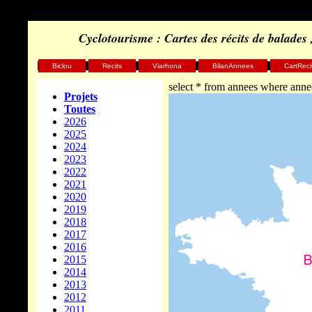
Cyclotourisme : Cartes des récits de balades
Biclou
Recits
Viarhona
BilanAnnees
CartReci
select * from annees where ann
Projets
Toutes
2026
2025
2024
2023
2022
2021
2020
2019
2018
2017
2016
2015
2014
2013
2012
2011