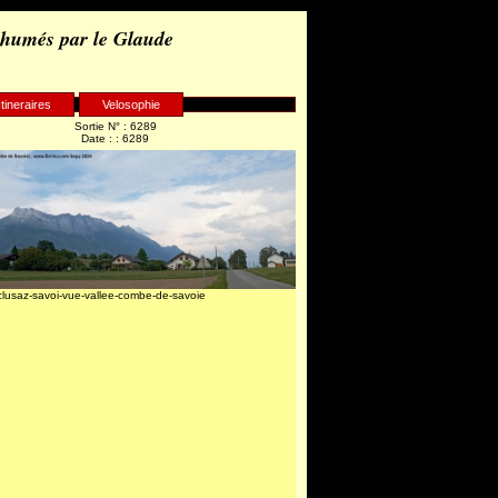
 humés par le Glaude
Itineraires
Velosophie
Sortie N° : 6289
Date : : 6289
clusaz-savoi-vue-vallee-combe-de-savoie