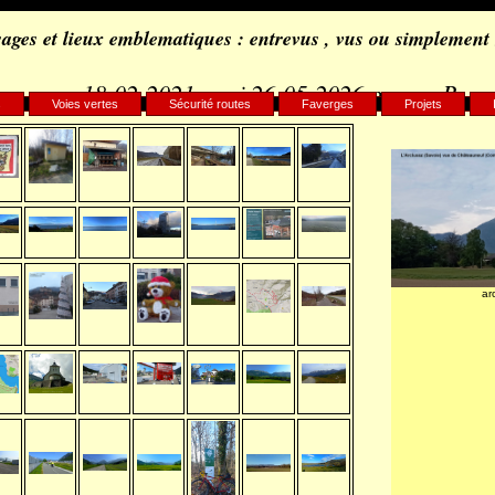
ages et lieux emblematiques : entrevus , vus ou simplement
18-02-2021, maj 26-05-2026 par c.. B..
s
Voies vertes
Sécurité routes
Faverges
Projets
ar