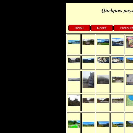
Quelques pays
Biclou
Recits
Parcour