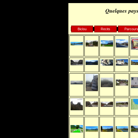
Quelques pays
Biclou
Recits
Parcour