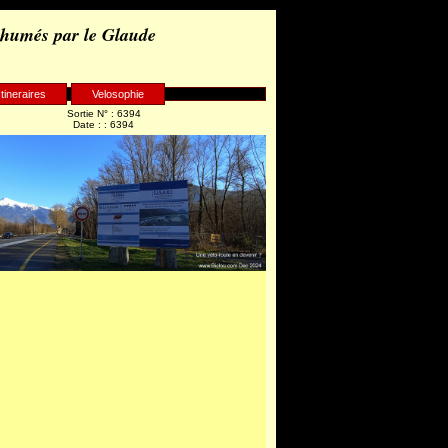
 humés par le Glaude
Itineraires
Velosophie
Sortie N° : 6394
Date : : 6394