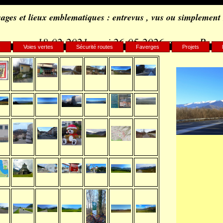
ages et lieux emblematiques : entrevus , vus ou simplement
18-02-2021, maj 26-05-2026 par c.. B..
s
Voies vertes
Sécurité routes
Faverges
Projets