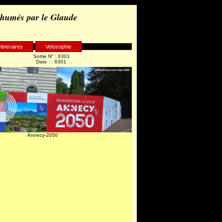
 humés par le Glaude
Itineraires
Velosophie
Sortie N° : 6301
Date : : 6301
Annecy-2050