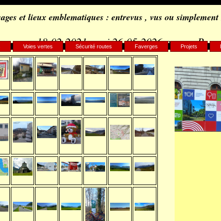
ages et lieux emblematiques : entrevus , vus ou simplement
18-02-2021, maj 26-05-2026 par c.. B..
s
Voies vertes
Sécurité routes
Faverges
Projets