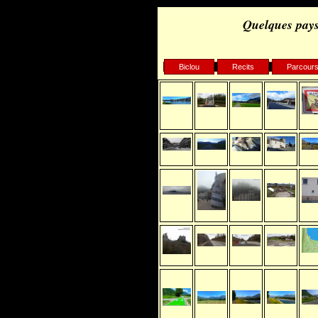
Quelques pays
Biclou
Recits
Parcour