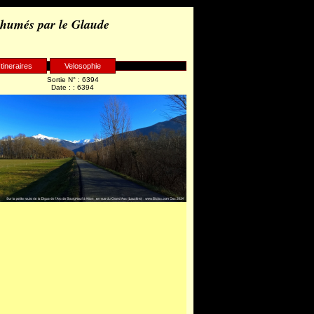
 humés par le Glaude
Itineraires
Velosophie
Sortie N° : 6394
Date : : 6394