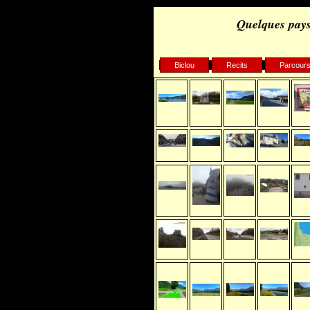
Quelques pays
Biclou
Recits
Parcour