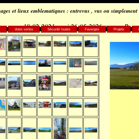
ages et lieux emblematiques : entrevus , vus ou simplement
18-02-2021, maj 26-05-2026 par c.. B..
s
Voies vertes
Sécurité routes
Faverges
Projets